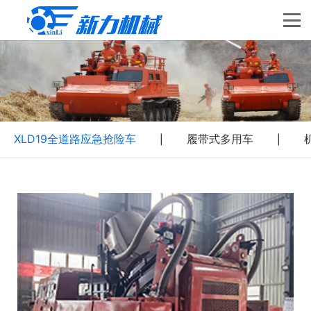
XLD19全道路应急抢险车
履带式多用车
|
|