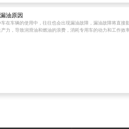
车漏油原因
种车在车辆的使用中，往往也会出现漏油故障，漏油故障将直接
生产力，导致润滑油和燃油的浪费，消耗专用车的动力和工作效率
...