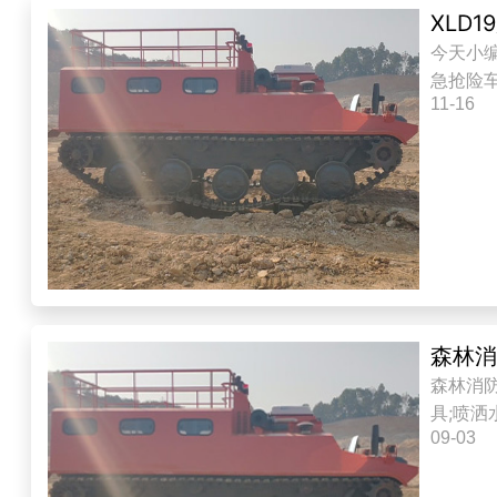
XLD
今天小
急抢险车
11-16
森林
森林消
具;喷
09-03
装而成。.