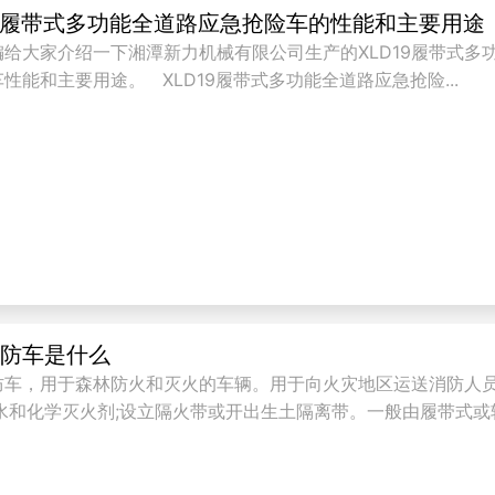
19履带式多功能全道路应急抢险车的性能和主要用途
编给大家介绍一下湘潭新力机械有限公司生产的XLD19履带式多
性能和主要用途。 XLD19履带式多功能全道路应急抢险...
消防车是什么
防车，用于森林防火和灭火的车辆。用于向火灾地区运送消防人
洒水和化学灭火剂;设立隔火带或开出生土隔离带。一般由履带式或
..