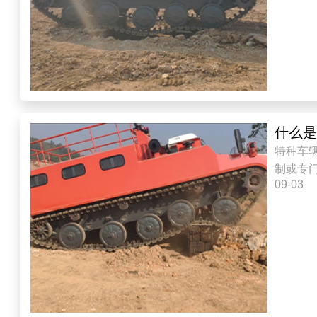
什么
特种车
制或专
09-03
种车一般都