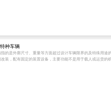
是特种车辆
辆指的是外廓尺寸、重量等方面超过设计车辆限界的及特殊用途
门改装，配有固定的装置设备，主要功能不是用于载人或运货的机
...