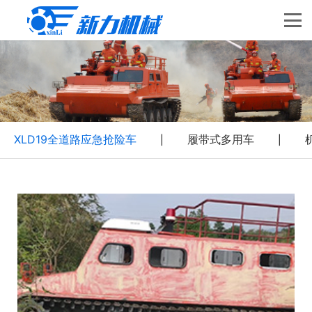
XLD19全道路应急抢险车
履带式多用车
|
|